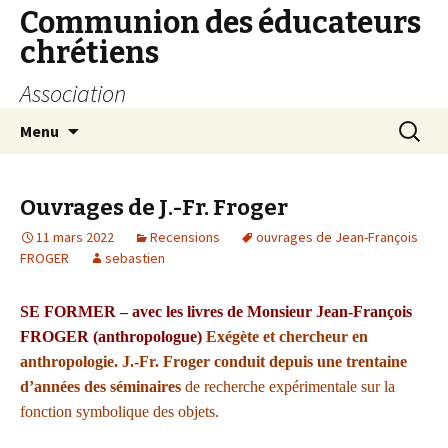
Communion des éducateurs
chrétiens
Association
Aller
Recherc
Menu
au
contenu
Ouvrages de J.-Fr. Froger
11 mars 2022
Recensions
ouvrages de Jean-François
FROGER
sebastien
SE FORMER – avec les livres de Monsieur Jean-François
FROGER (anthropologue)
Exégète et chercheur en
anthropologie. J.-Fr. Froger conduit depuis une trentaine
d’années des séminaires
de recherche expérimentale sur la
fonction symbolique de
s objets.