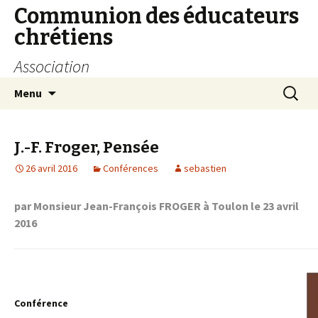
Communion des éducateurs
chrétiens
Association
Aller
Recherc
Menu
au
contenu
J.-F. Froger, Pensée
26 avril 2016
Conférences
sebastien
par Monsieur Jean-François FROGER à Toulon le 23 avril
2016
Conférence