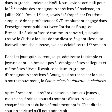
dans la grande lumière de Noël. Nous l’avions accueilli pour
ère
la 1
session des enseignants chrétiens à Chadenac, en
er
juillet 2011. Dès le 1
soir, j’avais été frappé par l’extrême
simplicité de ce professeur de S.V.T, résolument engagé dans
l’enseignement public au Lycée Carriat de Bourg-en-
Bresse. Il s’était présenté comme un converti, qui avait
trouvé le Christ à la suite de son divorce. Sa gentillesse, sa
ère
bienveillance chaleureuse, avaient éclairé cette 1
session.
Dans les jours qui suivirent, j’ai pu admirer sa foi simple et
joyeuse dont il n’hésitait pas à témoigner à ses collègues et
même à ses élèves. Il avait constitué un groupe
d’enseignants chrétiens à Bourg, qu’il rattacha par la suite
à notre mouvement, la
Communion des éducateurs chrétiens
.
Après 3 sessions, il préféra « laisser la place aux jeunes »,
mais s’enquérait toujours du nombre d’inscrits avant
chaque édition et du bon déroulement après. C’est dire le
soutien spirituel qu’il nous apportait !