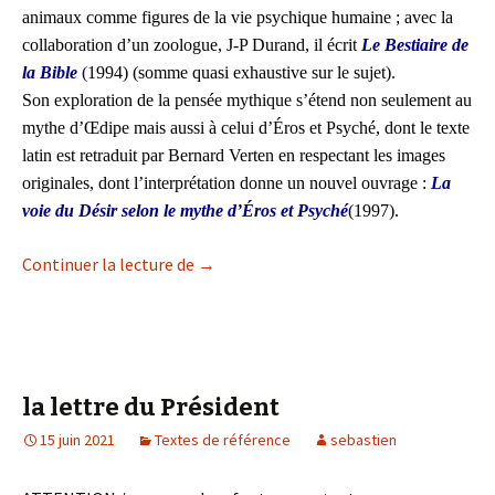
animaux comme figures de la vie psychique humaine ; avec la
collaboration d’un zoologue, J-P Durand, il écrit
Le Bestiaire de
la Bible
(
1994) (somme quasi exhaustive sur le sujet).
Son exploration de la pensée mythique s’étend non seulement au
mythe d’Œdipe mais aussi à celui d’Éros et Psyché, dont le texte
latin est retraduit par Bernard Verten en respectant les images
originales, dont l’interprétation donne un nouvel ouvrage :
La
voie du Désir selon le mythe d’Éros et Psyché
(1997).
Continuer la lecture de
Ouvrages de J.-Fr. Froger
→
la lettre du Président
15 juin 2021
Textes de référence
sebastien