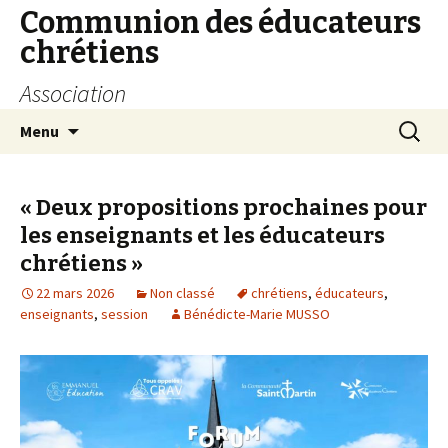
Communion des éducateurs
chrétiens
Association
Aller
Recherc
Menu
au
contenu
« Deux propositions prochaines pour
les enseignants et les éducateurs
chrétiens »
22 mars 2026
Non classé
chrétiens
,
éducateurs
,
enseignants
,
session
Bénédicte-Marie MUSSO