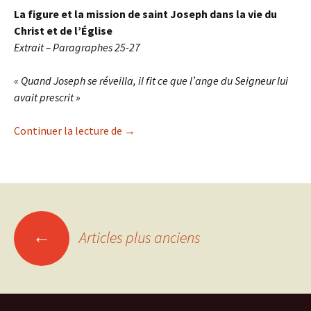
La figure et la mission de saint Joseph dans la vie du
Christ et de l’Église
Extrait – Paragraphes 25-27
« Quand Joseph se réveilla, il fit ce que l’ange du Seigneur lui
avait prescrit »
Continuer la lecture de
Des papes sur saint Joseph : Exhortatio
→
←
Articles plus anciens
Navigation
des